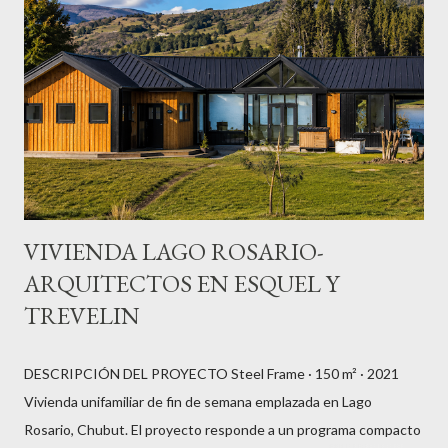
residencial Estado: Anteproyecto Uso: Vivienda permanente y
temporal Sistema constructivo: Steel frame / SIP (propuesto)
Ubicación: Patagonia, Chubut Proyecto: Arq. DaDalt
VIVIENDA LAGO ROSARIO-
ARQUITECTOS EN ESQUEL Y
TREVELIN
DESCRIPCIÓN DEL PROYECTO Steel Frame · 150 m² · 2021
Vivienda unifamiliar de fin de semana emplazada en Lago
Rosario, Chubut. El proyecto responde a un programa compacto