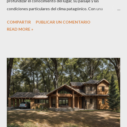
profundizar el conocimiento del lugar, su paisaje y las
condiciones particulares del clima patagónico. Con una
superficie de 180 m², el proyecto fue concebido para maximizar
COMPARTIR
PUBLICAR UN COMENTARIO
la relación entre los espacios interiores y las vistas hacia el lago,
READ MORE »
generando ambientes luminosos, confortables y estrechamente
vinculados con el entorno natural. FICHA TÉCNICA Tipología:
Vivienda unifamiliar Uso: Fin de semana / temporal Ubicación:
Lago Rosario, Chubut Superficie: 180 m² Sistema constructivo:
Steel frame Año: 2022 Proyecto y dirección: Arq. DaDalt