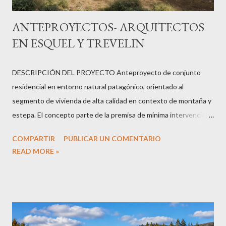
ANTEPROYECTOS- ARQUITECTOS
EN ESQUEL Y TREVELIN
DESCRIPCIÓN DEL PROYECTO Anteproyecto de conjunto
residencial en entorno natural patagónico, orientado al
segmento de vivienda de alta calidad en contexto de montaña y
estepa. El concepto parte de la premisa de mínima intervención
sobre el paisaje: volúmenes simples y bajos que se integran al
COMPARTIR
PUBLICAR UN COMENTARIO
terreno, materialidad que dialoga con la piedra y la madera
READ MORE »
regional, y orientaciones que priorizan las vistas y la captación
solar pasiva. El proyecto explora la posibilidad de unidades
flexibles en programa y superficie, adaptables a distintos
perfiles de demanda dentro de un mismo conjunto con identidad
formal unificada. FICHA TÉCNICA Tipología: Conjunto